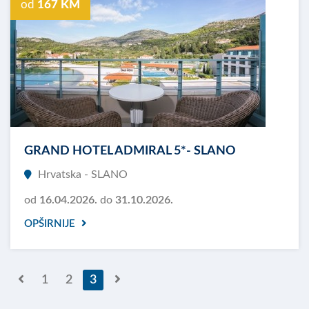
od
167 KM
GRAND HOTEL ADMIRAL 5*- SLANO
Hrvatska - SLANO
od
16.04.2026.
do
31.10.2026.
OPŠIRNIJE
1
2
3