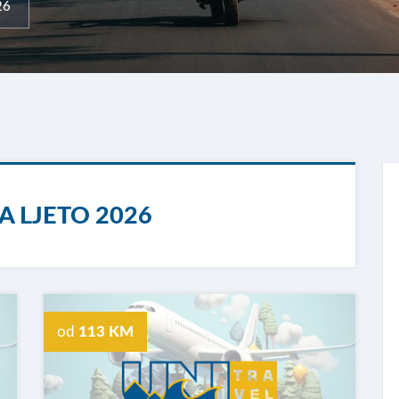
26
A LJETO 2026
od
113 KM