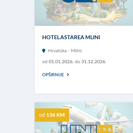
HOTEL ASTAREA MLINI
Hrvatska - Mlini
od
01.01.2026.
do
31.12.2026.
OPŠIRNIJE
od
136 KM