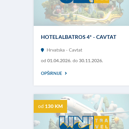
HOTEL ALBATROS 4* - CAVTAT
Hrvatska - Cavtat
od
01.04.2026.
do
30.11.2026.
OPŠIRNIJE
od
130 KM