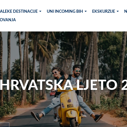
ALEKE DESTINACIJE
UNI INCOMING BIH
EKSKURZIJE
N
TOVANJA
 HRVATSKA LJETO 